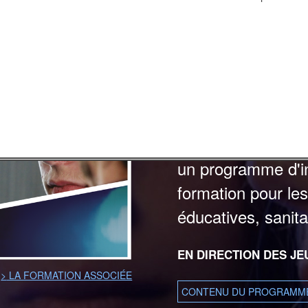
SUSCITER LA CURIOSI
SAVOIR...
Ce programme audi
responsabilité sex
prévention des con
un programme d'in
formation pour les
éducatives, sanitai
EN DIRECTION DES JE
>
LA FORMATION ASSOCIÉE
CONTENU DU PROGRAMM