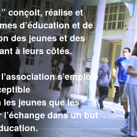
” conçoit, réalise et
mes d’éducation et de
on des jeunes et des
ant à leurs côtés.
l’association s’emploie
ceptible
n les jeunes que les
er l’échange dans un but
ducation.