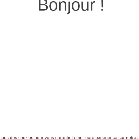
Bonjour !
UN PROGRAMME AUDIO
DE LA CITOYENNETÉ À
Découvrir le visage
semblable ou diffé
différent par mome
isons des cookies pour vous garantir la meilleure expérience sur notre s