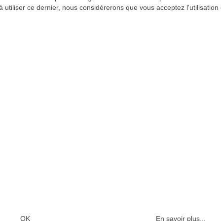
partager ainsi ses
à utiliser ce dernier, nous considérerons que vous acceptez l'utilisation
UN PROGRAMME À DEST
ANS.
>
LA FORMATION ASSOCIÉE
CONTENU DU PROGRAMM
OK
En savoir plus...