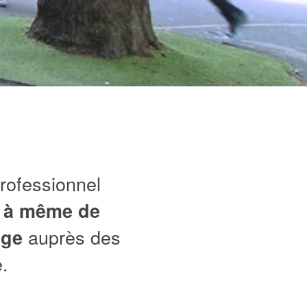
rofessionnel
t
à même de
auprès des
nge
e.