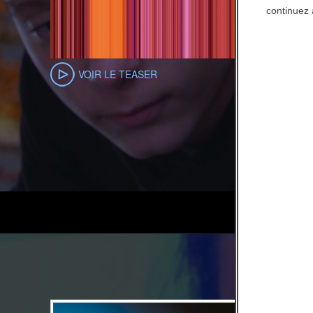
continuez 
VOIR LE TEASER