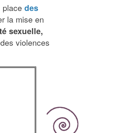
n place
des
er la mise en
té sexuelle,
 des violences
.
ming