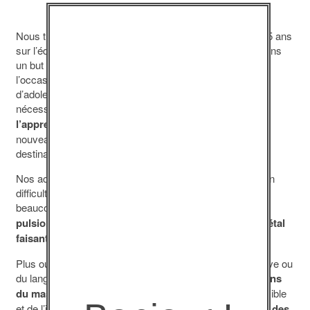
Nous travaillons depuis 1997 avec des jeunes de 12 à 15 ans
sur l’éducation à la responsabilité sexuelle et affective dans
un but de prévention des conduites à risque. C’est à
l’occasion d’interventions auprès d’adolescents et
d’adolescentes de plus de quinze ans qu’il nous a paru
nécessaire de
poursuivre cet accompagnement de
l’apprentissage de l’altérité
par la proposition d’un
nouveau programme – et donc d’une nouvelle action, à
destination plus particulièrement des lycéens.
Nos actions auprès des jeunes, notamment les jeunes en
difficulté, nous ont amenés au constat qu’ils sont pour
beaucoup d’entre eux
démunis face à l’émergence
pulsionnelle de leur sexualité, dans un contexte sociétal
faisant de « l’agir sexuel » une valeur en soi
.
Plus ou moins outillés, qu’il s’agisse de la pensée réflexive ou
du langage, ils peuvent être pris dans des
représentations
du masculin et du féminin
, du rapport à l’autre, du possible
et de l’interdit, susceptibles de les amener à
développer des