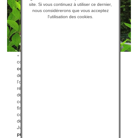
site. Si vous continuez à utiliser ce dernier,
nous considérerons que vous acceptez
l'utilisation des cookies.
«
Ce Je(u) entre nous
» est un programme
composé d’une
fiction
et d’une
mosaïque de
connaissances
.
La Fiction
se présente sous forme
de séquences – au nombre de cinq – brouillant
l’ordre chronologique du récit pour provoquer des
réactions, susciter des interprétations,
des
hypothèses
que la séquence suivante viendra
confirmer ou infirmer, et ainsi jusqu’à la résolution
finale.
La Mosaïque de connaissance
est
constituée d’un ensemble de séquences filmées où
des professionnels de la santé, de la police et de la
Justice apportent des
éléments de réponse
précis
venant éclairer les thématiques abordées