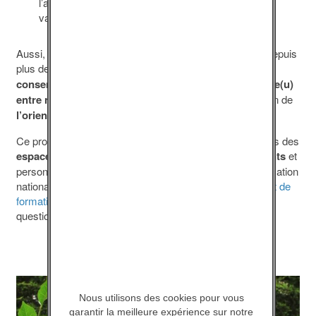
l’appropriation de connaissances et de
valeurs portées par la loi.
Aussi, dans la continuité des outils que nous réalisons depuis
plus de trente ans,
c’est cette thématique du
consentement qui est au cœur du programme « Ce Je(u)
entre nous »
, permettant également de traiter la question de
l’orientation sexuelle
et du
handicap
.
Ce programme est destiné à être exploité d’une part dans des
espaces de questionnement collectif entre adolescents
et
personnels d’encadrement de diverses institutions (Education
nationale, Justice, etc…), et d’autre part, comme
support de
formation
des professionnels souhaitant approfondir la
question et/ou s’investir dans ces espaces collectifs.
Nous utilisons des cookies pour vous
garantir la meilleure expérience sur notre