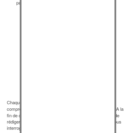
par la fiction.
Un outil support à la mise en
place d’espaces de
avec des
questionnement
jeunes à partir de 15 ans dans le
cadre scolaire, social, comme
dans celui de la Protection
judiciaire de la jeunesse.
Chaque parcours d’animation donne lieu à un
bilan
comprenant des données
quantitatives
et
qualitatives
. A la
fin de chaque année, nous compilons ces données afin de
rédiger nos propres évaluations, dans lesquelles nous nous
interrogeons sur
les objectifs de l’action
et leur