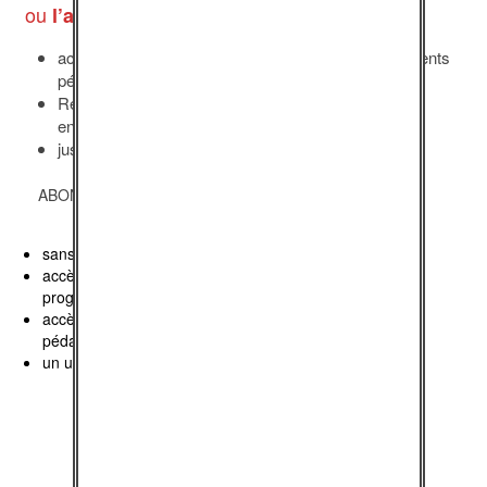
ou
l’abonnement mensuel, à 14,90€/mois :
accès à l’intégralité des programmes et des documents
pédagogiques
Renouvellement mensuel automatique, sans
engagement de durée, interruption en un clic
jusqu’à 5 utilisateurs simultanés
ABONNEMENT MENSUEL
14,90
€
/ mois
sans engagement
accès à l’intégralité des
programmes
accès aux documents
pédagogiques
un utilisateur unique
Souscrire