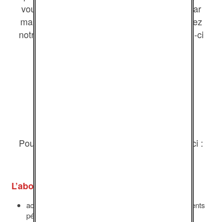
vous sera ensuite envoyé dans la journée par
mail. Ou sinon, encore plus simple, complétez
notre
formulaire de demande de devis
. Celui-ci
arrivera ensuite dans les 24h.
Pour un paiement par carte bancaire, c’est ici :
L’abonnement annuel, à 89,90€ :
accès à l’intégralité des programmes et des documents
pédagogiques