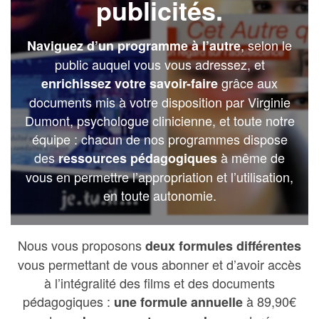
publicités.
, selon le
Naviguez d’un programme à l’autre
public auquel vous vous adressez, et
grâce aux
enrichissez votre savoir-faire
documents mis à votre disposition par Virginie
Dumont, psychologue clinicienne, et toute notre
équipe : chacun de nos programmes dispose
des
à même de
ressources pédagogiques
vous en permettre l’appropriation et l’utilisation,
en toute autonomie.
Nous vous proposons
deux formules différentes
vous permettant de vous abonner et d’avoir accès
à l’intégralité des films et des documents
pédagogiques :
à 89,90€
une formule annuelle