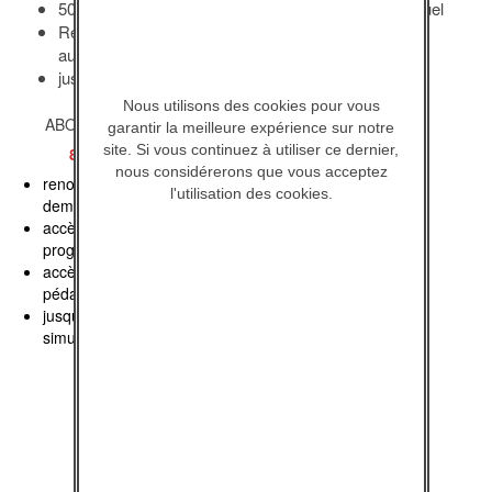
50% de réduction par rapport à l’abonnement mensuel
Renouvelable sur demande (pas de renouvellement
automatique)
jusqu’à 5 utilisateurs simultanés
Nous utilisons des cookies pour vous
ABONNEMENT ANNUEL
garantir la meilleure expérience sur notre
site. Si vous continuez à utiliser ce dernier,
89,90
€
pour 1 an
nous considérerons que vous acceptez
renouvellement sur
l'utilisation des cookies.
demande
accès à l’intégralité des
programmes
accès aux documents
pédagogiques
jusqu'à cinq utilisateurs
simultanés
Souscrire