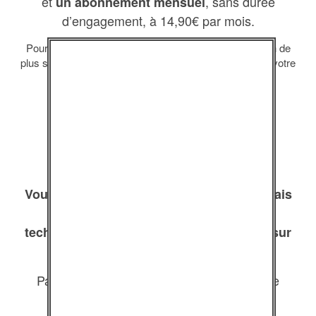
et
, sans durée
un abonnement mensuel
d’engagement, à 14,90€ par mois.
Pour souscrire un abonnement par carte bancaire, rien de
plus simple ! Suivez les liens ci-dessous et profitez de votre
abonnement en quelques minutes.
Vous souhaitez un abonnement annuel mais
votre établissement ne peut pas,
techniquement, souscrire à un paiement sur
internet ?
Pas de problème : écrivez-nous à l’adresse
info@jetuil.asso.fr