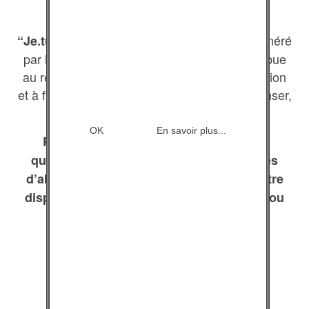
. L’argent généré
“Je.tu.il…” est une association
par la distribution de nos programmes contribue
au remboursement de leurs coûts de production
et à financer la capacité de l’association à penser,
créer, former, intervenir…
OK
En savoir plus...
Pour plus de précisions ou pour toute
question quant à nos différentes formules
d’abonnement, notre équipe se tient à votre
disposition par mail (info@jetuil.asso.fr), ou
par téléphone au 01.42.27.02.27.