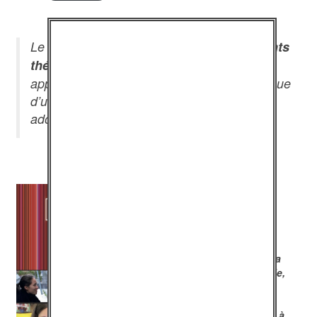
Le principe de nos formations : Des
éléments
théoriques
et un
outillage pratique
pour
appréhender le sens et la portée pédagogique
d’une action à mettre en place avec des
adolescents.
La formation “EN
VISAGE”
Mise en place d’une
action d’éducation à la
responsabilité sexuelle,
affective et citoyenne
dans le cadre de la
Promotion de la santé à