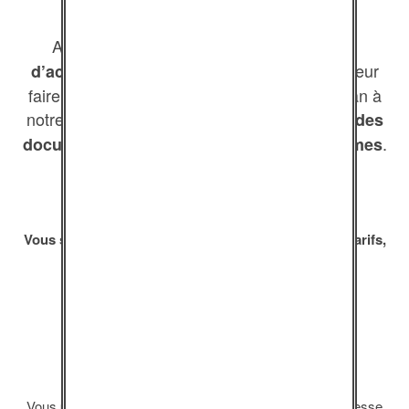
A l’issue de chaque formation,
des codes
afin de leur
d’accès sont remis aux stagiaires
faire bénéficier d’un abonnement initial d’un an à
notre site internet, avec accès à
l’intégralité des
.
documents pédagogiques et des programmes
Vous souhaitez en savoir plus sur les déroulés, les tarifs,
les délais ?
Contactez-nous !
Vous pouvez également nous écrire directement à l’adresse