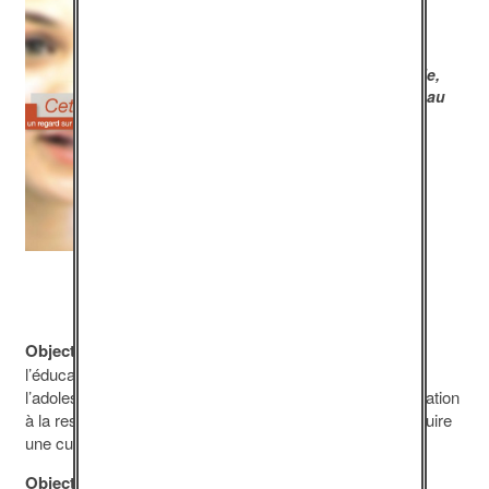
La formation-action
L’éducation à la
responsabilité sexuelle,
affective et citoyenne au
sein d’espaces
d’échange avec les
adolescent·e·s
.
Objectif pédagogique :
Réunir des professionnels de
l’éducation, de la prévention et de la protection de
l’adolescence autour des questions soulevées par l’éducation
à la responsabilité sexuelle et affective de façon à construire
une culture commune.
Objectif opérationnel :
Mise en place d’une action