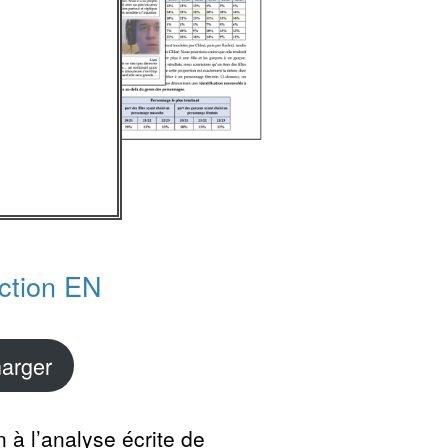
action EN
harger
n à l’analyse écrite de