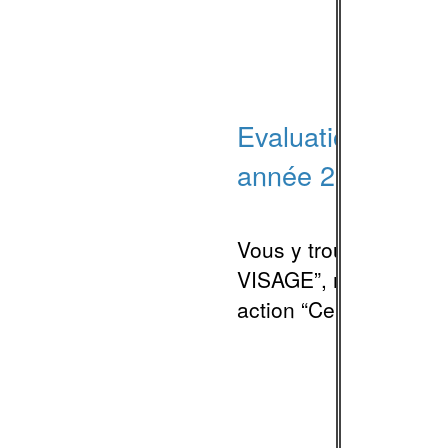
Evaluation de nos
année 2023-24
Vous y trouverez l’éva
VISAGE”, menée dans l
action “Ce Je(u) entre