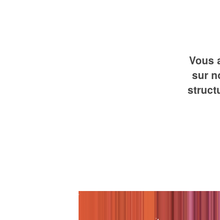
Vous 
sur n
struct