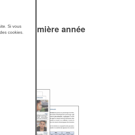
uis la première année
ite. Si vous
 des cookies.
 VISAGE.