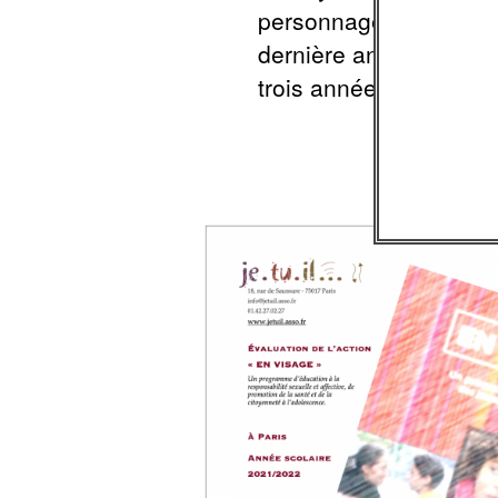
personnages, mais surt
dernière année scolair
trois années complètes