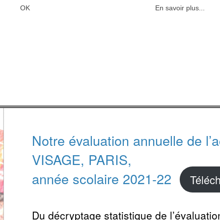
out l’analyse statistique de la
OK
En savoir plus...
e, ainsi que la synthèse après
 d’interventions.
Notre évaluation annuelle de l’
VISAGE, PARIS,
année scolaire 2021-22
Téléc
Du décryptage statistique de l’évaluatio