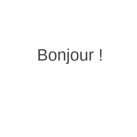
 actions en milieu scolaire –
Bonjour !
Télécharger
luation conjointe de l’action “EN
es collèges parisiens, et de notre
 nous”, à destination des lycéens.