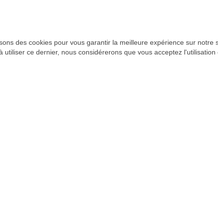
 nos précédentes évaluations, dep
isons des cookies pour vous garantir la meilleure expérience sur notre s
à utiliser ce dernier, nous considérerons que vous acceptez l'utilisation
vention à partir du programme EN
annuelle de l’action EN
022-23
Télécharger
ésentation des films et des