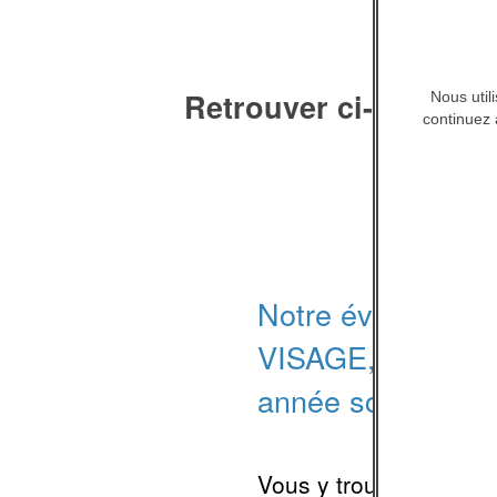
Retrouver ci-dessous
Nous util
continuez 
d’inter
Notre évaluation 
VISAGE, à Paris,
année scolaire 2
Vous y trouverez la pr