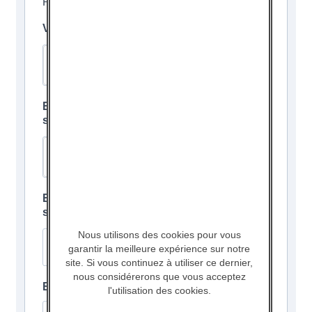
Pour un abonnement d’une durée d’un an.
Veuillez renseigner votre adresse email
Entrez le nom de votre établissement /
structure
Entrez l’adresse de votre établissement /
structure
Nous utilisons des cookies pour vous
garantir la meilleure expérience sur notre
site. Si vous continuez à utiliser ce dernier,
nous considérerons que vous acceptez
Entrez votre numéro de téléphone
l'utilisation des cookies.