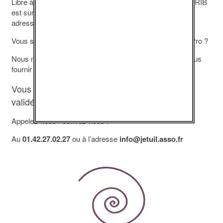
Libre à vous, ensuite, de nous régler par virement (notre RIB
est sur la facture) ou de nous envoyer un chèque à notre
adresse (également sur la facture).
Vous souhaitez que la facture soit déposée sur Chorus Pro ?
Nous nous en chargeons : il vous suffira pour cela de nous
fournir votre
numéro SIRET
.
Vous avez besoin que votre abonnement soit
validé au plus vite ? Vous avez une question ?
Appelez-nous / écrivez-nous !
Au
01.42.27.02.27
ou à l’adresse
info@jetuil.asso.fr