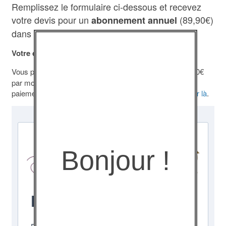
Remplissez le formulaire ci-dessous et recevez
votre devis pour un
(89,90€)
abonnement annuel
dans un délai d’un jour ouvré.
Votre demande de devis ne vous engage pas.
Vous préférez un
abonnement mensuel
au tarif de 14,90€
par mois sans durée d’engagement ? Dans ce cas le
paiement se fait uniquement par carte bancaire. C’est
par là
.
Bonjour !
Demande de devis