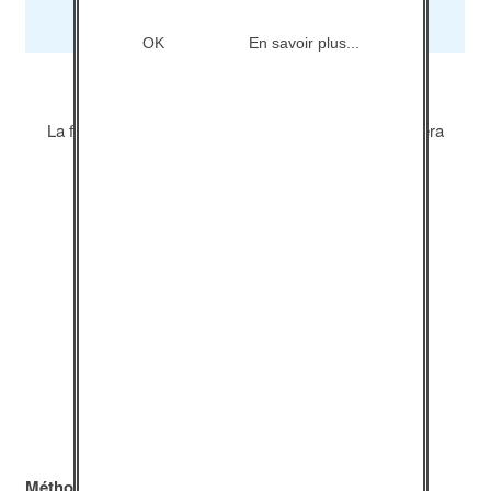
l’animation des espaces d’échanges.
OK
En savoir plus...
La formation fera ensuite l’objet d’un
bilan écrit
qui sera
adressé à l’ensemble des participants.
Méthode pédagogique :
Comme pour l’ensemble des