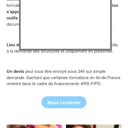
formations proposées par l’association,
la formation-action
s’appuiera sur des documents pédagogiques
et
des
outils audiovisuels
(interventions de professionnels,
documentaires, programmes)
conçus par l’association
.
Lieu de la formation :
Nos formations se déroulent sur site,
à la demande des structures et uniquement en présentiel.
Un devis
peut vous être envoyé sous 24h sur simple
demande. Sachant que certaines formations en Ile-de-France
rentrent dans le cadre de financements ARS-FIPD.
Nous contacter