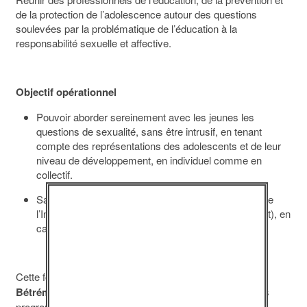
de la protection de l’adolescence autour des questions
soulevées par la problématique de l’éducation à la
responsabilité sexuelle et affective.
Objectif opérationnel
Pouvoir aborder sereinement avec les jeunes les
questions de sexualité, sans être intrusif, en tenant
compte des représentations des adolescents et de leur
niveau de développement, en individuel comme en
collectif.
Savoir faire appel aux professionnels – à l’intérieur de
l’Institution (psychologue) où à l’extérieur (partenariat), en
cas de difficultés dépassant le cadre éducatif.
Cette formation
interactive
est animée par
Bernard
Bétrémieux
, directeur de l’association et concepteur des
programmes.