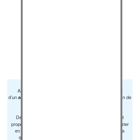
responsabilité. Les questions
difficiles.
La mise en place de l’action.
L’évaluation de l’action.
Une évaluation de la formation
par les participants viendra
clôturer la formation.
A l’issue de la formation, les participants bénéficient
d’un
abonnement
gratuit d’un an à notre site internet, afin de
permettre la mise en place des actions.
Des
compléments pédagogiques
seront également
proposés sur le site de l’association, qui s’engage à rester
en lien avec les participant·e·s, notamment autour des
questions que pourraient poser la mise en place et