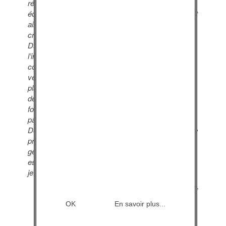
réalisations avec le sens d’une responsabilité
éducative tant sur le fond que dans la forme… C’est
ainsi, qu’à notre insu, s’est inscrit au fil de nos
créations le mot : prévention.
Du théâtre nous sommes naturellement passés à
l’image, utilisant au fil des ans la technicité pour
construire des outils susceptibles d’être de
véritables programmes permettant de mettre en
place des actions de sensibilisation, d’éducation et
de prévention auprès des jeunes comme de
formation des adultes les encadrant, tant l’un ne va
pas sans l’autre.
Depuis, rien dans notre travail n’est élaboré sans se
préoccuper du sens, de la portée, des effets
générés, plaçant les mots « responsabilité » et «
estime » au cœur des créations et des actions de «
je.tu.il… »
par Bernard Bétrémieux, directeur de “je.tu.il…”
OK
En savoir plus...