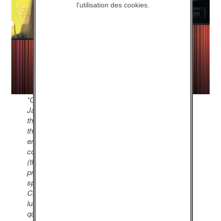
l'utilisation des cookies.
“C’est en 1981, après avoir rencontré les écrits de
Janusz KORCZAK et adapté et mis en scène au
théâtre son roman « Mathias 1er » qui porte sur le
thème des droits de l’enfant, que nous avons eu
envie de créer une structure qui aurait pour objet de
concevoir et de réaliser des créations artistiques
(théâtre-édition-vidéo) inscrites dans la réalité et les
préoccupations de la jeunesse… Rendre le
spectacle vivant par des créations au “présent”…
Créer dans l’estime du jeune public… S’adresser à
lui pour l’interpeller, l’inciter à penser, à se
questionner… et donc concevoir chacune de nos