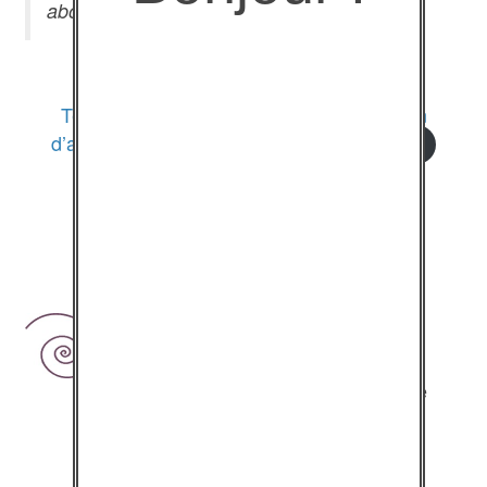
abordée.
Téléchargez/consultez notre dernier “Bilan
d’activités”, pour l’année 2025
Télécharger
40 ans de
créations…
Depuis 1981, “je.tu.il…” met des
au service de
outils audiovisuels
sa pédagogie…