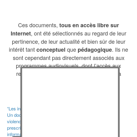
Ces documents,
tous en accès libre sur
, ont été sélectionnés au regard de leur
Internet
pertinence, de leur actualité et bien sûr de leur
intérêt tant
que
. Ils ne
conceptuel
pédagogique
sont cependant pas directement associés aux
programmes audiovisuels, dont l’accès aux
ressources spécifiques est conditionné à la
souscription à un abonnement.
“Les infractions sexuelles”
Un document très complet, proposé par le site internet
violences-sexuelles.info : code pénal, irresponsabilité,
prescription, récidive… Vous y trouverez toutes les
informations légales, réunies de façon claire et concise.