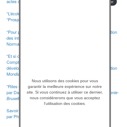
actes de colloque, 2005, IUFM de Grenoble.
Télécharger
“L’école en conflit de loyauté”, périodique trimestriel
“Prospective Jeunesse” n° 55.
Télécharger
“Pour promouvoir la santé sexuelle”, référentiel à destination
des intervenants dans et hors milieu scolaire, ARS
Normandie.
Télécharger
“Et si on parlait des garçons?”
Compte-rendu de publications sur la santé et le
développement des garçons adolescents, par l’Organisation
Mondiale de la Santé.
Télécharger
Nous utilisons des cookies pour vous
“Rites de virilité à l’adolescence”
garantir la meilleure expérience sur notre
par David Le Breton /
Une initiative de la Fédération Wallonie-
site. Si vous continuez à utiliser ce dernier,
Bruxelles de Belgique.
nous considérerons que vous acceptez
Télécharger
l'utilisation des cookies.
Savoir et croire : vers une “pédagogie de la laïcité”?
par Philippe Meirieu.
Télécharger