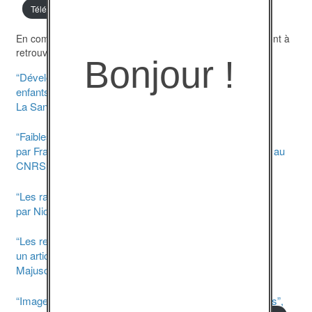
Télécharger
En complément au document ci-dessus, d’autres fiches sont à
retrouver sur :
https://violences-sexuelles.info
Bonjour !
“Développer les compétences psychosociales chez les
enfants et les jeunes”
La Santé en action / mars 2015.
Télécharger
“Faiblesse du sexe fort”
par François Flahaut, philosophe, directeur de recherche au
CNRS.
Télécharger
“Les racines de l’estime de soi”
par Nicole Guédeney, pédopsychiatre.
Télécharger
“Les relations filles/garçons”
un article de Virginie Dumont pour la revue “Enfance
Majuscule”.
Télécharger
“Images et représentation de la sexualité dans les médias”,